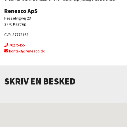
Renesco ApS
Hesselvigvej 23
2770 Kastrup
CVR: 37778168
70275455
kontakt@renesco.dk
SKRIV EN BESKED